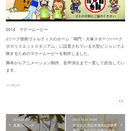
2014 マナームービー
Jリーグ徳島ヴォルティスのホーム「鳴門・大塚スポーツパーク
ポカリスエットスタジアム」に設置されている大型ビジョンで上
映するためのマナームービーを制作しました。
脚本からアニメーション制作、音声演出まで一貫して担当してい
ます。
お仕事
(
29
)
2014.07.27 15:00
2013.12.31 15:00
真夏のベンチ
紀文お正月絵本第6回最優秀
作品「ありがたや年がみさ