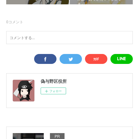
ま」
0
コメント
偽与野区役所
フォロー
PR